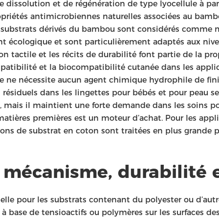
 dissolution et de régénération de type lyocellule à pa
opriétés antimicrobiennes naturelles associées au bamb
. Les substrats dérivés du bambou sont considérés comme
nt écologique et sont particulièrement adaptés aux ni
ion tactile et les récits de durabilité font partie de la p
patibilité et la biocompatibilité cutanée dans les appli
e ne nécessite aucun agent chimique hydrophile de finit
résiduels dans les lingettes pour bébés et pour peau sen
, mais il maintient une forte demande dans les soins p
tières premières est un moteur d’achat. Pour les appli
ptions de substrat en coton sont traitées en plus grand
: mécanisme, durabilité 
elle pour les substrats contenant du polyester ou d’au
base de tensioactifs ou polymères sur les surfaces des f